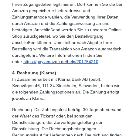
Ihren Zugangsdaten legitimieren. Dort können Sie die bei
Amazon gespeicherte Lieferadresse und
Zahlungsmethode wählen, die Verwendung Ihrer Daten
durch Amazon und die Zahlungsanweisung an uns
bestätigen. Anschließend werden Sie zu unserem Online-
Shop zurückgeleitet, wo Sie den Bestellvorgang
abschließen können. Unmittelbar nach Abgabe Ihrer
Bestellung wird die Transaktion von Amazon automatisch
durchgeführt. Weitere Informationen finden Sie
unter
https://pay.amazon.de/help/201754210
4. Rechnung (Klarna)
In Zusammenarbeit mit Klarna Bank AB (publ),
Sveavägen 46, 111 34 Stockholm, Schweden, bieten wir
die folgenden Zahlungsoptionen an. Die Zahlung erfolgt
jeweils an Klarna:
Rechnung: Die Zahlungsfrist beträgt 30 Tage ab Versand
der Ware/ des Tickets/ oder, bei sonstigen
Dienstleistungen, der Zurverfügungstellung der
Dienstleistung. Die Rechnungsbedingungen
Rechnungskauf für Lieferungen nach Deutschland finden