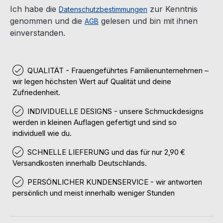
Ich habe die
zur Kenntnis
Datenschutzbestimmungen
genommen und die
gelesen und bin mit ihnen
AGB
einverstanden.
QUALITÄT - Frauengeführtes Familienunternehmen –
wir legen höchsten Wert auf Qualität und deine
Zufriedenheit.
INDIVIDUELLE DESIGNS - unsere Schmuckdesigns
werden in kleinen Auflagen gefertigt und sind so
individuell wie du.
SCHNELLE LIEFERUNG und das für nur 2,90 €
Versandkosten innerhalb Deutschlands.
PERSÖNLICHER KUNDENSERVICE - wir antworten
persönlich und meist innerhalb weniger Stunden