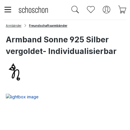
Zum Hauptinhalt springen
Du hast 0 Produk
W
Armbänder
Freundschaftsarmbänder
Armband Sonne 925 Silber
vergoldet- Individualisierbar