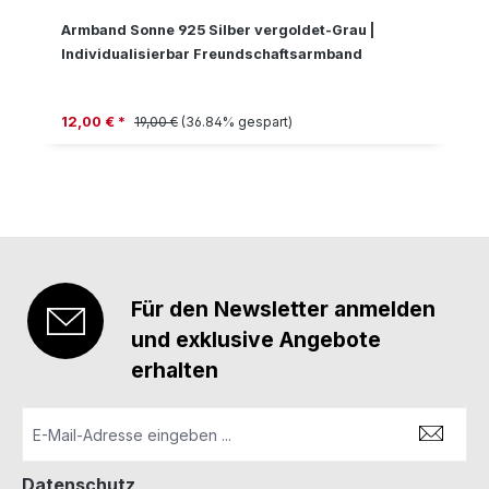
Armband Sonne 925 Silber vergoldet-Grau |
Individualisierbar Freundschaftsarmband
Verkaufspreis:
Regulärer Preis:
12,00 € *
19,00 €
(36.84% gespart)
Für den Newsletter anmelden
und exklusive Angebote
erhalten
Datenschutz