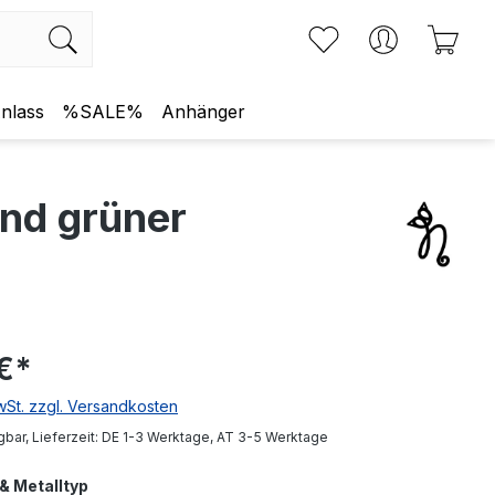
Du hast 0 Produkte
Ware
nlass
%SALE%
Anhänger
und grüner
€
*
MwSt. zzgl. Versandkosten
gbar, Lieferzeit: DE 1-3 Werktage, AT 3-5 Werktage
& Metalltyp