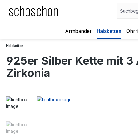
Armbänder
Halsketten
Ohrr
 Hauptinhalt springen
Zur Suche springen
Zur Hauptnavigation springen
Halsketten
925er Silber Kette mit 
Zirkonia