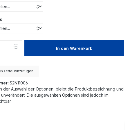
x
 Anzahl: Gib den gewünschten Wert ein 
In den Warenkorb
kzettel hinzufügen
mer:
S2N11006
h der Auswahl der Optionen, bleibt die Produktbezeichnung und
 unverändert. Die ausgewählten Optionen sind jedoch im
htbar.