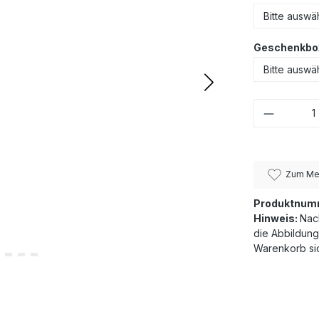
Geschenkbo
Produkt
Zum Mer
Produktnum
Hinweis:
Nac
die Abbildung
Warenkorb sic