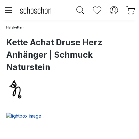
Zum Hauptinhalt springen
Du hast 0 Produk
W
Halsketten
Kette Achat Druse Herz
Anhänger | Schmuck
Naturstein