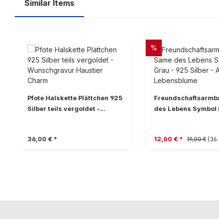
Similar Items
Produktgalerie überspringen
RABATT
%
Pfote Halskette Plättchen 925
Freundschaftsarmb
Silber teils vergoldet -
des Lebens Symbol i
Wunschgravur Haustier
925 Silber - Armban
Charm
Lebensblume
Regulärer Preis:
Verkaufspreis:
Regulärer P
36,00 € *
12,00 € *
19,00 €
(36