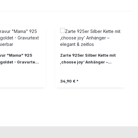
ur "Mama" 925
Zarte 925er Silber Kette mit
rgoldet - Gravurtext
‚choose joy‘ Anhänger –
sierbar
elegant & zeitlos
Preis:
Regulärer Preis:
34,90 € *