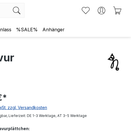
Du hast 0 Produkte
Ware
nlass
%SALE%
Anhänger
vur
€
*
MwSt. zzgl. Versandkosten
gbar, Lieferzeit: DE 1-3 Werktage, AT 3-5 Werktage
avurplättchen: