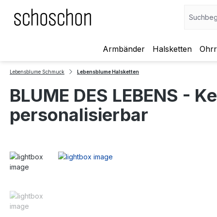
Armbänder
Halsketten
Ohrr
 Hauptinhalt springen
Zur Suche springen
Zur Hauptnavigation springen
Lebensblume Schmuck
Lebensblume Halsketten
BLUME DES LEBENS - Ket
personalisierbar