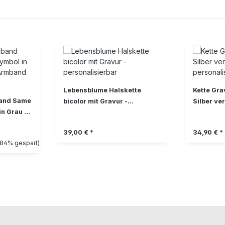
Lebensblume Halskette
Kette Grav
and Same
bicolor mit Gravur -
Silber ve
n Grau -
personalisierbar
personali
d
Regulärer Preis:
Regulärer 
39,00 € *
34,90 € *
reis:
.84% gespart)