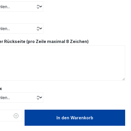
er Rückseite (pro Zeile maximal 8 Zeichen)
x
 Anzahl: Gib den gewünschten Wert ein 
In den Warenkorb