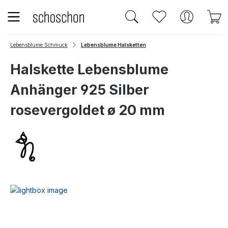
Zum Hauptinhalt springen
Du hast 0 Produk
W
Lebensblume Schmuck
Lebensblume Halsketten
Halskette Lebensblume
Anhänger 925 Silber
rosevergoldet ø 20 mm