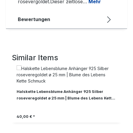
rosevergoldet.Dieser zeitlose…
Mehr
Bewertungen
Similar Items
Produktgalerie überspringen
Halskette Lebensblume Anhänger 925 Silber
roseveregoldet ø 25 mm | Blume des Lebens Kette
Schmuck
Regulärer Preis:
40,00 € *