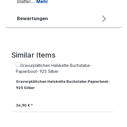
Blätter…
Mehr
Bewertungen
Similar Items
Produktgalerie überspringen
Gravurplättchen Halskette Buchstabe-Papierboot-
925 Silber
Regulärer Preis:
34,90 € *