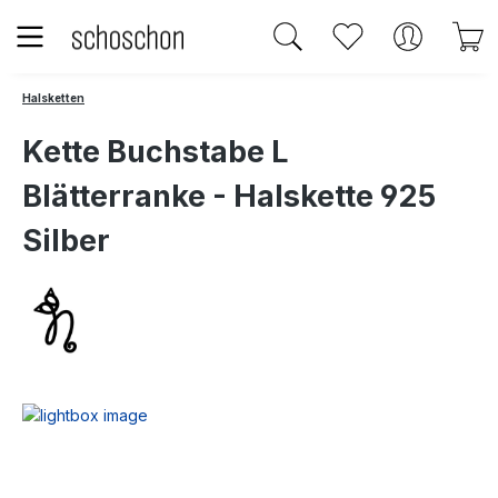
Zum Hauptinhalt springen
Du hast 0 Produk
W
Halsketten
Kette Buchstabe L
Blätterranke - Halskette 925
Silber