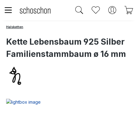
Zum Hauptinhalt springen
Du hast 0 Produk
W
Halsketten
Kette Lebensbaum 925 Silber
Familienstammbaum ø 16 mm