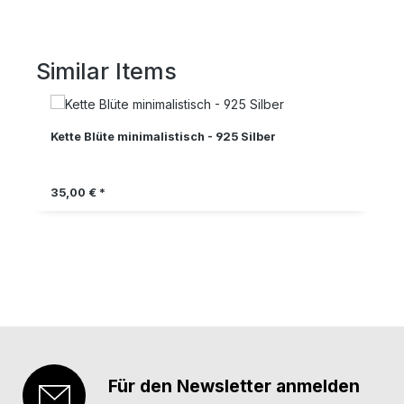
Similar Items
Produktgalerie überspringen
Kette Blüte minimalistisch - 925 Silber
Regulärer Preis:
35,00 € *
Für den Newsletter anmelden