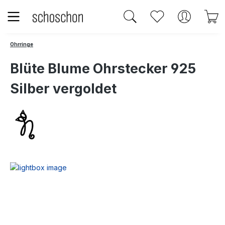
Zum Hauptinhalt springen
Du hast 0 Produk
W
Ohrringe
Blüte Blume Ohrstecker 925
Silber vergoldet