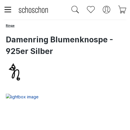
Zum Hauptinhalt springen
Du hast 0 Produk
W
Ringe
Damenring Blumenknospe -
925er Silber